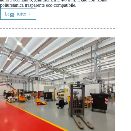
poliuretanica trasparente eco-compatibile.
Leggi tutto
Pavimento
drenante
student
housing
Bovisa
Milano
–
Prima
Pavimenti