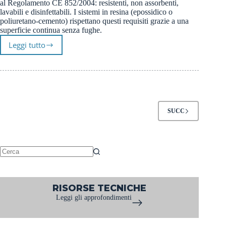
al Regolamento CE 852/2004: resistenti, non assorbenti,
lavabili e disinfettabili. I sistemi in resina (epossidico o
poliuretano-cemento) rispettano questi requisiti grazie a una
superficie continua senza fughe.
Leggi tutto
Pavimenti
in
resina
per
il
settore
agroalimentare
SUCC
conformi
HACCP
Nessun
risultato
RISORSE TECNICHE
Leggi gli approfondimenti