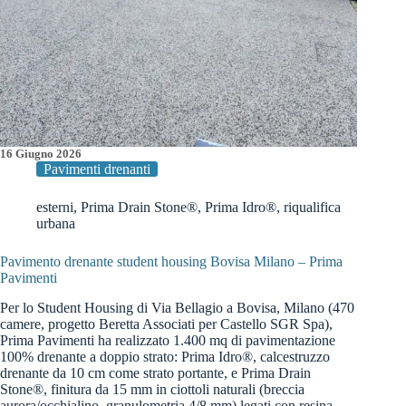
16 Giugno 2026
Pavimenti drenanti
esterni
,
Prima Drain Stone®
,
Prima Idro®
,
riqualifica
urbana
Pavimento drenante student housing Bovisa Milano – Prima
Pavimenti
Per lo Student Housing di Via Bellagio a Bovisa, Milano (470
camere, progetto Beretta Associati per Castello SGR Spa),
Prima Pavimenti ha realizzato 1.400 mq di pavimentazione
100% drenante a doppio strato: Prima Idro®, calcestruzzo
drenante da 10 cm come strato portante, e Prima Drain
Stone®, finitura da 15 mm in ciottoli naturali (breccia
aurora/occhialino, granulometria 4/8 mm) legati con resina