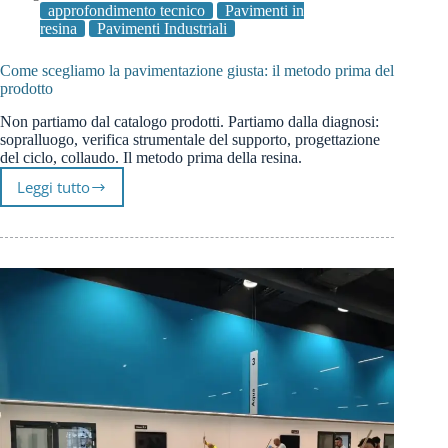
approfondimento tecnico
Pavimenti in
resina
Pavimenti Industriali
Come scegliamo la pavimentazione giusta: il metodo prima del
prodotto
Non partiamo dal catalogo prodotti. Partiamo dalla diagnosi:
sopralluogo, verifica strumentale del supporto, progettazione
del ciclo, collaudo. Il metodo prima della resina.
Leggi tutto
Come
scegliamo
la
pavimentazione
giusta:
il
metodo
prima
del
prodotto