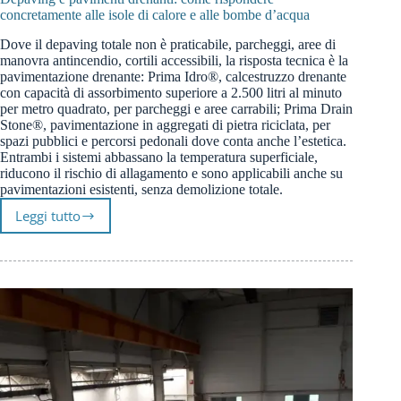
concretamente alle isole di calore e alle bombe d’acqua
Dove il depaving totale non è praticabile, parcheggi, aree di
manovra antincendio, cortili accessibili, la risposta tecnica è la
pavimentazione drenante: Prima Idro®, calcestruzzo drenante
con capacità di assorbimento superiore a 2.500 litri al minuto
per metro quadrato, per parcheggi e aree carrabili; Prima Drain
Stone®, pavimentazione in aggregati di pietra riciclata, per
spazi pubblici e percorsi pedonali dove conta anche l’estetica.
Entrambi i sistemi abbassano la temperatura superficiale,
riducono il rischio di allagamento e sono applicabili anche su
pavimentazioni esistenti, senza demolizione totale.
Leggi tutto
Depaving
e
pavimenti
drenanti:
come
rispondere
concretamente
alle
isole
di