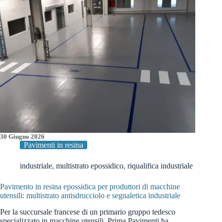
calore
e
alle
bombe
d’acqua
30 Giugno 2026
Pavimenti in resina
industriale
,
multistrato epossidico
,
riqualifica industriale
Pavimento in resina epossidica per produttori di macchine
utensili: multistrato antisdrucciolo e segnaletica industriale
Per la succursale francese di un primario gruppo tedesco
specializzato in macchine utensili, Prima Pavimenti ha