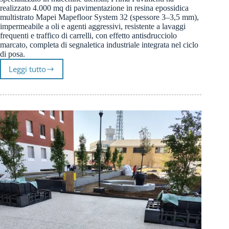
realizzato 4.000 mq di pavimentazione in resina epossidica
multistrato Mapei Mapefloor System 32 (spessore 3–3,5 mm),
impermeabile a oli e agenti aggressivi, resistente a lavaggi
frequenti e traffico di carrelli, con effetto antisdrucciolo
marcato, completa di segnaletica industriale integrata nel ciclo
di posa.
Leggi tutto
Pavimento
in
resina
epossidica
per
produttori
di
macchine
utensili:
multistrato
antisdrucciolo
e
segnaletica
industriale