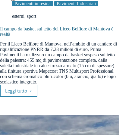
Pavimenti in resina
Pavimenti Industriali
esterni
,
sport
Il campo da basket sul tetto del Liceo Belfiore di Mantova è
realtà
Per il Liceo Belfiore di Mantova, nell’ambito di un cantiere di
riqualificazione PNRR da 7,28 milioni di euro, Prima
Pavimenti ha realizzato un campo da basket sospeso sul tetto
della palestra: 455 mq di pavimentazione completa, dalla
soletta industriale in calcestruzzo armato (15 cm di spessore)
alla finitura sportiva Mapecoat TNS Multisport Professional,
con schema cromatico pluri-color (blu, arancio, giallo) e logo
scolastico integrato.
Leggi tutto
Il
campo
da
basket
sul
tetto
del