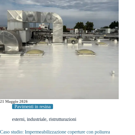
Liceo
Belfiore
di
Mantova
è
realtà
21 Maggio 2026
Pavimenti in resina
esterni
,
industriale
,
ristrutturazioni
Caso studio: Impermeabilizzazione coperture con poliurea