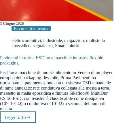
3 Giugno 2026
Pavimenti in resina
elettroconduttivi
,
industriale
,
magazzino
,
multistrato
epossidico
,
segnaletica
,
Smart Joint®
Pavimenti in resina ESD area macchine industria flexible
packaging
Per l’area macchine di uno stabilimento in Veneto di un player
europeo del packaging flessibile, Prima Pavimenti ha
ripristinato la pavimentazione con un sistema ESD a bandelle
di rame annegate: rete conduttiva collegata alla messa a terra,
massetto in malta epossidica e finitura Sikafloor® MultiDur
ES-56 ESD, con resistività classificabile come dissipativa
(10⁵–10⁹ Ω) o conduttiva (≤10⁵ Ω) a seconda del punto di
misura.
Leggi tutto
Pavimenti
in