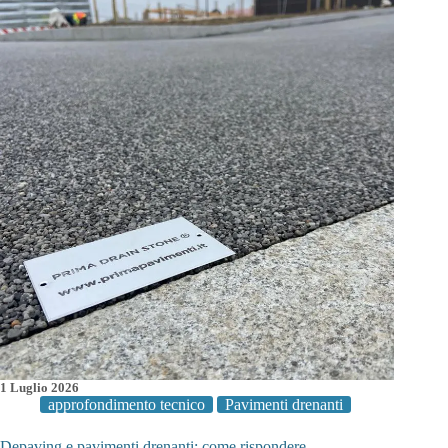
Sport:
2.250
mq
con
Finitura
Lucida
al
Fass
Shopping
Centre
1 Luglio 2026
approfondimento tecnico
Pavimenti drenanti
Depaving e pavimenti drenanti: come rispondere