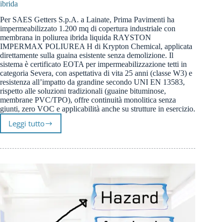
ibrida
Per SAES Getters S.p.A. a Lainate, Prima Pavimenti ha
impermeabilizzato 1.200 mq di copertura industriale con
membrana in poliurea ibrida liquida RAYSTON
IMPERMAX POLIUREA H di Krypton Chemical, applicata
direttamente sulla guaina esistente senza demolizione. Il
sistema è certificato EOTA per impermeabilizzazione tetti in
categoria Severa, con aspettativa di vita 25 anni (classe W3) e
resistenza all’impatto da grandine secondo UNI EN 13583,
rispetto alle soluzioni tradizionali (guaine bituminose,
membrane PVC/TPO), offre continuità monolitica senza
giunti, zero VOC e applicabilità anche su strutture in esercizio.
Leggi tutto
Caso
studio:
Impermeabilizzazione
coperture
con
poliurea
ibrida