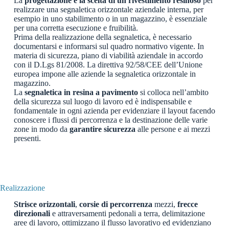
La
progettazione e la scelta di un rivestimento resinoso
per
realizzare una segnaletica orizzontale aziendale interna, per
esempio in uno stabilimento o in un magazzino, è essenziale
per una corretta esecuzione e fruibilità.
Prima della realizzazione della segnaletica, è necessario
documentarsi e informarsi sul quadro normativo vigente. In
materia di sicurezza, piano di viabilità aziendale in accordo
con il D.Lgs 81/2008. La direttiva 92/58/CEE dell’Unione
europea impone alle aziende la segnaletica orizzontale in
magazzino.
La
segnaletica in resina a pavimento
si colloca nell’ambito
della sicurezza sul luogo di lavoro ed è indispensabile e
fondamentale in ogni azienda per evidenziare il layout facendo
conoscere i flussi di percorrenza e la destinazione delle varie
zone in modo da
garantire sicurezza
alle persone e ai mezzi
presenti.
Realizzazione
Strisce orizzontali
,
corsie di percorrenza
mezzi,
frecce
direzionali
e attraversamenti pedonali a terra, delimitazione
aree di lavoro, ottimizzano il flusso lavorativo ed evidenziano