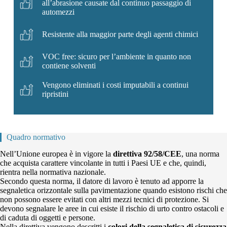
all’abrasione causate dal continuo passaggio di
automezzi
Resistente alla maggior parte degli agenti chimici
VOC free: sicuro per l’ambiente in quanto non
contiene solventi
Vengono eliminati i costi imputabili a continui
ripristini
Quadro normativo
Nell’Unione europea è in vigore la
direttiva 92/58/CEE
, una norma
che acquista carattere vincolante in tutti i Paesi UE e che, quindi,
rientra nella normativa nazionale.
Secondo questa norma, il datore di lavoro è tenuto ad apporre la
segnaletica orizzontale sulla pavimentazione quando esistono rischi che
non possono essere evitati con altri mezzi tecnici di protezione. Si
devono segnalare le aree in cui esiste il rischio di urto contro ostacoli e
di caduta di oggetti e persone.
Nella direttiva vengono descritti i
colori della segnaletica di sicurezza