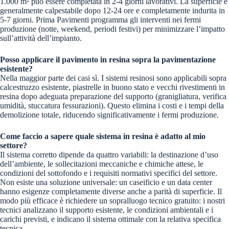
1.000 m² può essere completata in 2-4 giorni lavorativi. La superficie è
generalmente calpestabile dopo 12-24 ore e completamente indurita in
5-7 giorni. Prima Pavimenti programma gli interventi nei fermi
produzione (notte, weekend, periodi festivi) per minimizzare l’impatto
sull’attività dell’impianto.
Posso applicare il pavimento in resina sopra la pavimentazione
esistente?
Nella maggior parte dei casi sì. I sistemi resinosi sono applicabili sopra
calcestruzzo esistente, piastrelle in buono stato e vecchi rivestimenti in
resina dopo adeguata preparazione del supporto (granigliatura, verifica
umidità, stuccatura fessurazioni). Questo elimina i costi e i tempi della
demolizione totale, riducendo significativamente i fermi produzione.
Come faccio a sapere quale sistema in resina è adatto al mio
settore?
Il sistema corretto dipende da quattro variabili: la destinazione d’uso
dell’ambiente, le sollecitazioni meccaniche e chimiche attese, le
condizioni del sottofondo e i requisiti normativi specifici del settore.
Non esiste una soluzione universale: un caseificio e un data center
hanno esigenze completamente diverse anche a parità di superficie. Il
modo più efficace è richiedere un sopralluogo tecnico gratuito: i nostri
tecnici analizzano il supporto esistente, le condizioni ambientali e i
carichi previsti, e indicano il sistema ottimale con la relativa specifica
tecnica.