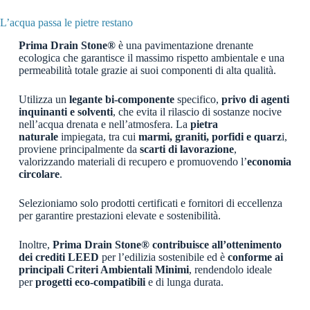
L’acqua passa le pietre restano
Prima Drain Stone®
è una pavimentazione drenante
ecologica che garantisce il massimo rispetto ambientale e una
permeabilità totale grazie ai suoi componenti di alta qualità.
Utilizza un
legante bi-componente
specifico,
privo di agenti
inquinanti e solventi
, che evita il rilascio di sostanze nocive
nell’acqua drenata e nell’atmosfera. La
pietra
naturale
impiegata, tra cui
marmi, graniti, porfidi e quarz
i,
proviene principalmente da
scarti di lavorazione
,
valorizzando materiali di recupero e promuovendo l’
economia
circolare
.
Selezioniamo solo prodotti certificati e fornitori di eccellenza
per garantire prestazioni elevate e sostenibilità.
Inoltre,
Prima Drain Stone® contribuisce all’ottenimento
dei crediti LEED
per l’edilizia sostenibile ed è
conforme ai
principali Criteri Ambientali Minimi
, rendendolo ideale
per
progetti eco-compatibili
e di lunga durata.