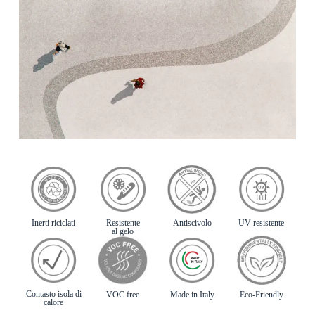
Inerti riciclati
Resistente
Antiscivolo
UV resistente
al gelo
Contasto isola di
VOC free
Made in Italy
Eco-Friendly
calore