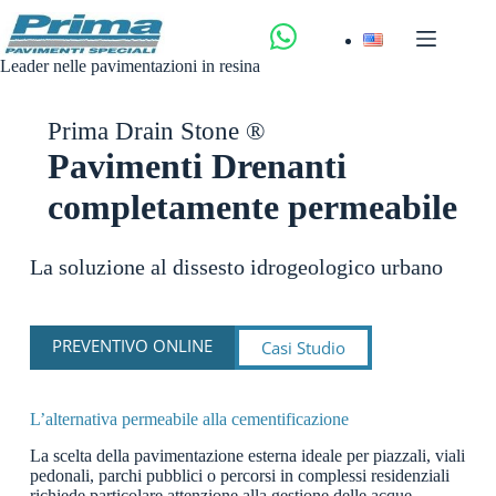
Salta
al
contenuto
Leader nelle pavimentazioni in resina
Prima Drain Stone ®
Pavimenti Drenanti
completamente permeabile
La soluzione al dissesto idrogeologico urbano
PREVENTIVO ONLINE
Casi Studio
L’alternativa permeabile alla cementificazione
La scelta della pavimentazione esterna ideale per piazzali, viali
pedonali, parchi pubblici o percorsi in complessi residenziali
richiede particolare attenzione alla gestione delle acque