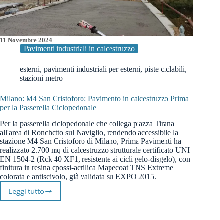
11 Novembre 2024
Pavimenti industriali in calcestruzzo
esterni
,
pavimenti industriali per esterni
,
piste ciclabili
,
stazioni metro
Milano: M4 San Cristoforo: Pavimento in calcestruzzo Prima
per la Passerella Ciclopedonale
Per la passerella ciclopedonale che collega piazza Tirana
all'area di Ronchetto sul Naviglio, rendendo accessibile la
stazione M4 San Cristoforo di Milano, Prima Pavimenti ha
realizzato 2.700 mq di calcestruzzo strutturale certificato UNI
EN 1504-2 (Rck 40 XF1, resistente ai cicli gelo-disgelo), con
finitura in resina epossi-acrilica Mapecoat TNS Extreme
colorata e antiscivolo, già validata su EXPO 2015.
Leggi tutto
Milano:
M4
San