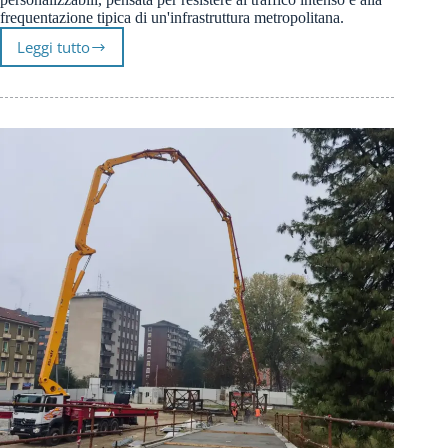
frequentazione tipica di un'infrastruttura metropolitana.
Leggi tutto
PRIMA
GROUND® –
Sasso
lavato
per
la
stazione
San
Cristoforo
di
M4
Blu
Milano