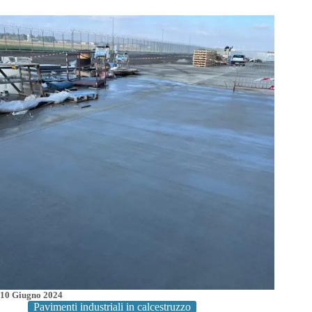
Cristoforo:
Pavimento
in
calcestruzzo
Prima
per
la
Passerella
Ciclopedonale
10 Giugno 2024
Pavimenti industriali in calcestruzzo