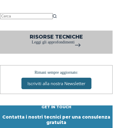
Metro
San
Babila
M4
Nessun
|
risultato
Milano
RISORSE TECNICHE
Leggi gli approfondimenti
Rimani sempre aggiornato:
Iscriviti alla nostra Newsletter
GET IN TOUCH
Contatta i nostri tecnici per una consulenza
gratuita