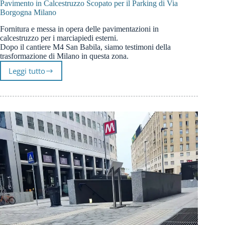
Pavimento in Calcestruzzo Scopato per il Parking di Via
Borgogna Milano
Fornitura e messa in opera delle pavimentazioni in
calcestruzzo per i marciapiedi esterni.
Dopo il cantiere M4 San Babila, siamo testimoni della
trasformazione di Milano in questa zona.
Leggi tutto
Pavimento
in
Calcestruzzo
Scopato
per
il
Parking
di
Via
Borgogna
Milano