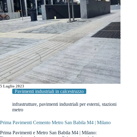
firmati
Prima
5 Luglio 2023
Pavimenti industriali in calcestruzzo
infrastrutture
,
pavimenti industriali per esterni
,
stazioni
metro
Prima Pavimenti Cemento Metro San Babila M4 | Milano
Prima Pavimenti e Metro San Babila M4 | Milano: