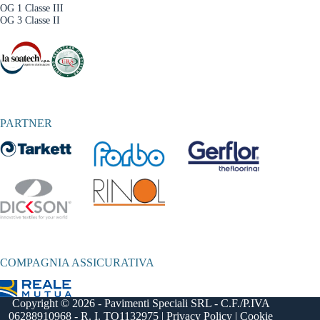
OG 1 Classe III
OG 3 Classe II
PARTNER
COMPAGNIA ASSICURATIVA
Copyright © 2026 - Pavimenti Speciali SRL - C.F./P.IVA
06288910968 - R. I. TO1132975 |
Privacy Policy
|
Cookie