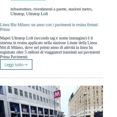
infrastrutture
,
rivestimenti a parete
,
stazioni metro
,
Ultratop
,
Ultratop Loft
Linea Blu Milano: un anno con i pavimenti in resina firmati
Prima
Mapei Ultratop Loft (secondo tag e nome immagine) è il
sistema in resina applicato nella stazione Linate della Linea
M4 di Milano, dove nel primo anno di attività la linea ha
registrato oltre 5 milioni di viaggiatori transitati sui pavimenti
Prima Pavimenti.
Leggi tutto
Linea
Blu
Milano:
un
anno
con
i
pavimenti
in
resina