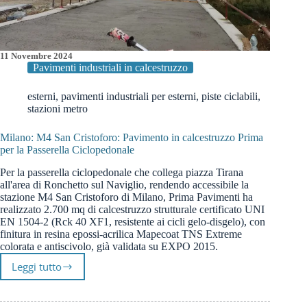
11 Novembre 2024
Pavimenti industriali in calcestruzzo
esterni
,
pavimenti industriali per esterni
,
piste ciclabili
,
stazioni metro
Milano: M4 San Cristoforo: Pavimento in calcestruzzo Prima
per la Passerella Ciclopedonale
Per la passerella ciclopedonale che collega piazza Tirana
all'area di Ronchetto sul Naviglio, rendendo accessibile la
stazione M4 San Cristoforo di Milano, Prima Pavimenti ha
realizzato 2.700 mq di calcestruzzo strutturale certificato UNI
EN 1504-2 (Rck 40 XF1, resistente ai cicli gelo-disgelo), con
finitura in resina epossi-acrilica Mapecoat TNS Extreme
colorata e antiscivolo, già validata su EXPO 2015.
Leggi tutto
Milano:
M4
San