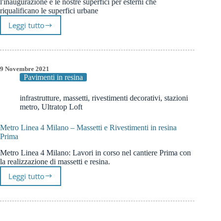
l'inaugurazione e le nostre superfici per esterni che
riqualificano le superfici urbane
Leggi tutto
Prima
Pavimenti
Cemento
Metro
San
9 Novembre 2021
Pavimenti in resina
Babila
M4
|
infrastrutture
,
massetti
,
rivestimenti decorativi
,
stazioni
metro
,
Ultratop Loft
Milano
Metro Linea 4 Milano – Massetti e Rivestimenti in resina
Prima
Metro Linea 4 Milano: Lavori in corso nel cantiere Prima con
la realizzazione di massetti e resina.
Leggi tutto
Metro
Linea
4
Milano
–