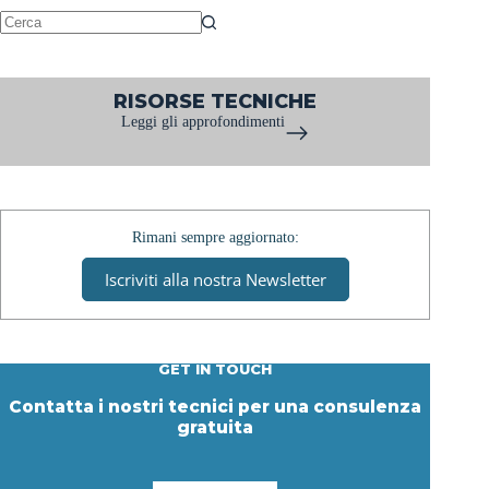
Massetti
e
Nessun
Rivestimenti
risultato
in
RISORSE TECNICHE
resina
Leggi gli approfondimenti
Prima
Rimani sempre aggiornato:
Iscriviti alla nostra Newsletter
GET IN TOUCH
Contatta i nostri tecnici per una consulenza
gratuita