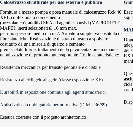
Calcestruzzo strutturale per uso esterno e pubblico
Giun
Fornitura a mezzo pompa e posa manuale di calcestruzzo Rck 40
Esec
XF1, confezionato con cemento
sigil
(pozzolanico), additivi SRA ed agenti espansivi (MAPECRETE
MAPEI) inerti selezionati Ø 16 mm max,
MA
per uno spessore medio di cm 7. Armatura suppletiva costituita da
fibre sintetiche. Realizzazione di strato di usura a spolvero
Dopo
costituito da una miscela di quarzo e cemento
adeg
premiscelati. Infine, trattamento della pavimentazione mediante
dell
nebulizzazione di prodotto antievaporante. Tra le caratteristiche:
EX
mani
Resistenza meccanica per transito pedonale e ciclabile
Ques
asci
Resistenza ai cicli gelo-disgelo (classe esposizione XF)
cicla
cond
Durabilità in esposizione continua agli agenti atmosferici
Dispo
Antiscivolosità obbligatoria per normativa (D.M. 236/89)
Estetica coerente con il progetto architettonico