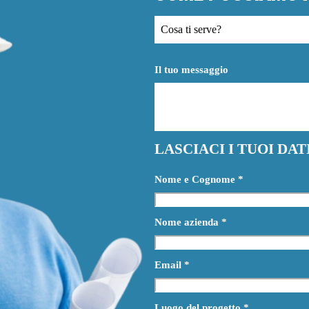
Cosa ti serve?
Il tuo messaggio
LASCIACI I TUOI DA
Nome e Cognome
*
Nome azienda
*
Email
*
Luogo del progetto
*