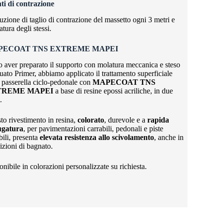
ti di contrazione
uzione di taglio di contrazione del massetto ogni 3 metri e
latura degli stessi.
PECOAT TNS EXTREME MAPEI
 aver preparato il supporto con molatura meccanica e steso
uato Primer, abbiamo applicato il trattamento superficiale
a passerella ciclo-pedonale con
MAPECOAT TNS
TREME MAPEI
a base di resine epossi acriliche, in due
.
to rivestimento in resina,
colorato
, durevole e a
rapida
ugatura
, per pavimentazioni carrabili, pedonali e piste
bili, presenta
elevata resistenza allo scivolamento
, anche in
izioni di bagnato.
nibile in colorazioni personalizzate su richiesta.