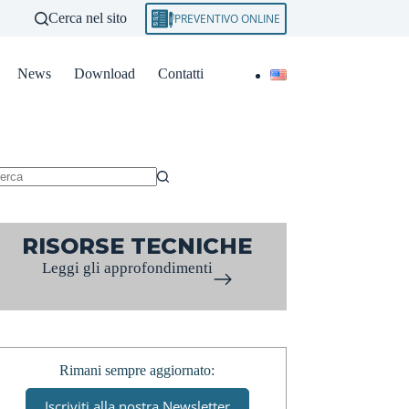
Cerca nel sito
PREVENTIVO ONLINE
News
Download
Contatti
essun
sultato
RISORSE TECNICHE
Leggi gli approfondimenti
Rimani sempre aggiornato:
Iscriviti alla nostra Newsletter