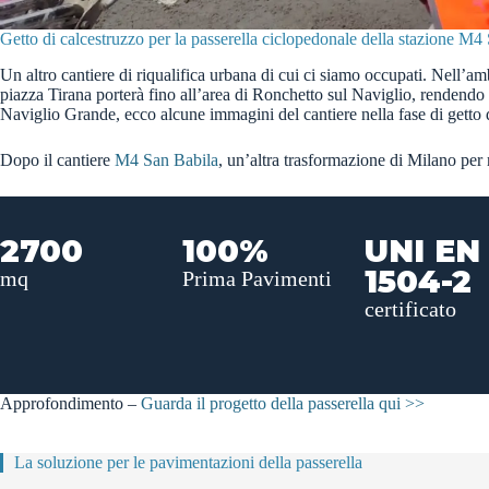
Getto di calcestruzzo per la passerella ciclopedonale della stazione M4
Un altro cantiere di riqualifica urbana di cui ci siamo occupati. Nell’am
piazza Tirana porterà fino all’area di Ronchetto sul Naviglio, rendendo
Naviglio Grande, ecco alcune immagini del cantiere nella fase di getto 
Dopo il cantiere
M4 San Babila
, un’altra trasformazione di Milano per 
2700
100%
UNI EN
1504-2
mq
Prima Pavimenti
certificato
Approfondimento –
Guarda il progetto della passerella qui >>
La soluzione per le pavimentazioni della passerella