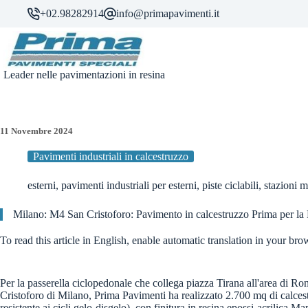
Salta
+02.98282914
info@primapavimenti.it
al
contenuto
Leader nelle pavimentazioni in resina
11 Novembre 2024
Pavimenti industriali in calcestruzzo
esterni
,
pavimenti industriali per esterni
,
piste ciclabili
,
stazioni m
Milano: M4 San Cristoforo: Pavimento in calcestruzzo Prima per la 
To read this article in English, enable automatic translation in your bro
Per la passerella ciclopedonale che collega piazza Tirana all'area di R
Cristoforo di Milano, Prima Pavimenti ha realizzato 2.700 mq di calce
resistente ai cicli gelo-disgelo), con finitura in resina epossi-acrilica