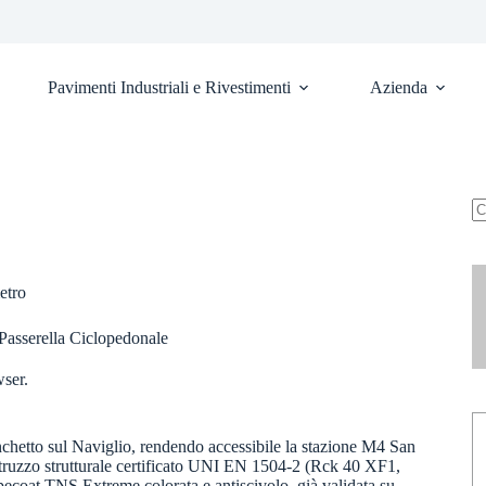
Pavimenti Industriali e Rivestimenti
Azienda
N
ri
etro
Passerella Ciclopedonale
wser.
onchetto sul Naviglio, rendendo accessibile la stazione M4 San
struzzo strutturale certificato UNI EN 1504-2 (Rck 40 XF1,
 Mapecoat TNS Extreme colorata e antiscivolo, già validata su