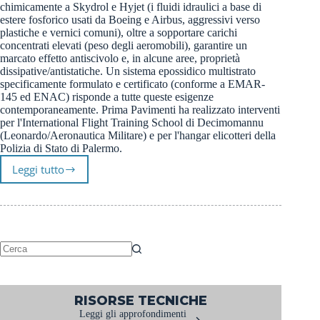
chimicamente a Skydrol e Hyjet (i fluidi idraulici a base di
estere fosforico usati da Boeing e Airbus, aggressivi verso
plastiche e vernici comuni), oltre a sopportare carichi
concentrati elevati (peso degli aeromobili), garantire un
marcato effetto antiscivolo e, in alcune aree, proprietà
dissipative/antistatiche. Un sistema epossidico multistrato
specificamente formulato e certificato (conforme a EMAR-
145 ed ENAC) risponde a tutte queste esigenze
contemporaneamente. Prima Pavimenti ha realizzato interventi
per l'International Flight Training School di Decimomannu
(Leonardo/Aeronautica Militare) e per l'hangar elicotteri della
Polizia di Stato di Palermo.
Leggi tutto
Pavimenti
Hangar
Resistenti
a
Skydrol
e
Hyjet
Nessun
|
risultato
Prima
RISORSE TECNICHE
Pavimenti
Leggi gli approfondimenti