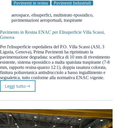
Pavimenti in resina
Pavimenti Industriali
aerospace
,
elisuperfici
,
multistrato epossidico
,
pavimentazioni aeroportuali
,
traspirante
Pavimento in Resina ENAC per Elisuperficie Villa Scassi,
Genova
Per l'elisuperficie ospedaliera del P.O. Villa Scassi (ASL 3
Liguria, Genova), Prima Pavimenti ha ripristinato la
pavimentazione degradata: scarifica di 10 mm di rivestimento
esistente, sistema epossidico a malta spatolata traspirante (7-8
mm, rapporto resina-quarzo 12:1), doppia rasatura colorata,
finitura poliuretanica antisdrucciolo a basso ingiallimento e
segnaletica, tutto conforme alla normativa ENAC vigente.
Leggi tutto
Pavimento
in
Resina
ENAC
per
Elisuperficie
Villa