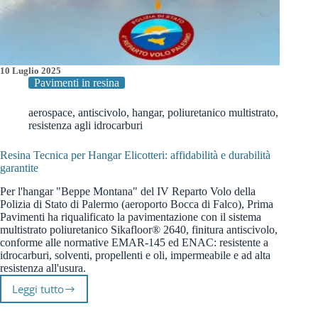
10 Luglio 2025
Pavimenti in resina
aerospace
,
antiscivolo
,
hangar
,
poliuretanico multistrato
,
resistenza agli idrocarburi
Resina Tecnica per Hangar Elicotteri: affidabilità e durabilità
garantite
Per l'hangar "Beppe Montana" del IV Reparto Volo della
Polizia di Stato di Palermo (aeroporto Bocca di Falco), Prima
Pavimenti ha riqualificato la pavimentazione con il sistema
multistrato poliuretanico Sikafloor® 2640, finitura antiscivolo,
conforme alle normative EMAR-145 ed ENAC: resistente a
idrocarburi, solventi, propellenti e oli, impermeabile e ad alta
resistenza all'usura.
Leggi tutto
Resina
Tecnica