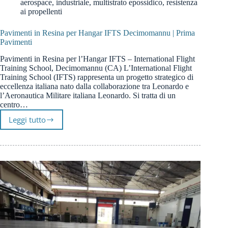
aerospace
,
industriale
,
multistrato epossidico
,
resistenza
ai propellenti
Pavimenti in Resina per Hangar IFTS Decimomannu | Prima
Pavimenti
Pavimenti in Resina per l’Hangar IFTS – International Flight
Training School, Decimomannu (CA) L’International Flight
Training School (IFTS) rappresenta un progetto strategico di
eccellenza italiana nato dalla collaborazione tra Leonardo e
l’Aeronautica Militare italiana Leonardo. Si tratta di un
centro…
Leggi tutto
Pavimenti
in
Resina
per
Hangar
IFTS
Decimomannu
|
Prima
Pavimenti