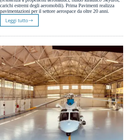
carichi estremi degli aeromobili). Prima Pavimenti realizza
pavimentazioni per il settore aerospace da oltre 20 anni.
Leggi tutto
Pavimenti
in
resina
per
Officine
di
riparazione
autobus
aeroportuali
e
hangar