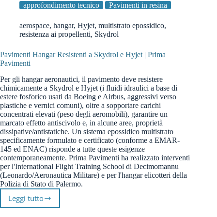
approfondimento tecnico
Pavimenti in resina
aerospace
,
hangar
,
Hyjet
,
multistrato epossidico
,
resistenza ai propellenti
,
Skydrol
Pavimenti Hangar Resistenti a Skydrol e Hyjet | Prima
Pavimenti
Per gli hangar aeronautici, il pavimento deve resistere
chimicamente a Skydrol e Hyjet (i fluidi idraulici a base di
estere fosforico usati da Boeing e Airbus, aggressivi verso
plastiche e vernici comuni), oltre a sopportare carichi
concentrati elevati (peso degli aeromobili), garantire un
marcato effetto antiscivolo e, in alcune aree, proprietà
dissipative/antistatiche. Un sistema epossidico multistrato
specificamente formulato e certificato (conforme a EMAR-
145 ed ENAC) risponde a tutte queste esigenze
contemporaneamente. Prima Pavimenti ha realizzato interventi
per l'International Flight Training School di Decimomannu
(Leonardo/Aeronautica Militare) e per l'hangar elicotteri della
Polizia di Stato di Palermo.
Leggi tutto
Pavimenti
Hangar