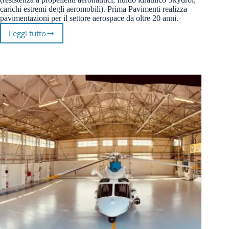
carichi estremi degli aeromobili). Prima Pavimenti realizza
pavimentazioni per il settore aerospace da oltre 20 anni.
Leggi tutto
Pavimenti
in
resina
per
Officine
di
riparazione
autobus
aeroportuali
e
hangar