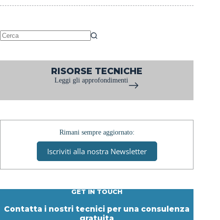
Resistenti
a
Skydrol
e
Hyjet
Nessun
|
risultato
Prima
RISORSE TECNICHE
Pavimenti
Leggi gli approfondimenti
Rimani sempre aggiornato:
Iscriviti alla nostra Newsletter
GET IN TOUCH
Contatta i nostri tecnici per una consulenza
gratuita