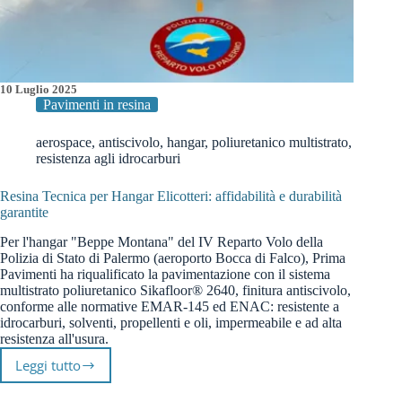
10 Luglio 2025
Pavimenti in resina
aerospace
,
antiscivolo
,
hangar
,
poliuretanico multistrato
,
resistenza agli idrocarburi
Resina Tecnica per Hangar Elicotteri: affidabilità e durabilità
garantite
Per l'hangar "Beppe Montana" del IV Reparto Volo della
Polizia di Stato di Palermo (aeroporto Bocca di Falco), Prima
Pavimenti ha riqualificato la pavimentazione con il sistema
multistrato poliuretanico Sikafloor® 2640, finitura antiscivolo,
conforme alle normative EMAR-145 ed ENAC: resistente a
idrocarburi, solventi, propellenti e oli, impermeabile e ad alta
resistenza all'usura.
Leggi tutto
Resina
Tecnica