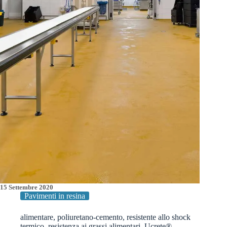
Prosciuttifici
15 Settembre 2020
Pavimenti in resina
alimentare
,
poliuretano-cemento
,
resistente allo shock
termico
,
resistenza ai grassi alimentari
,
Ucrete®