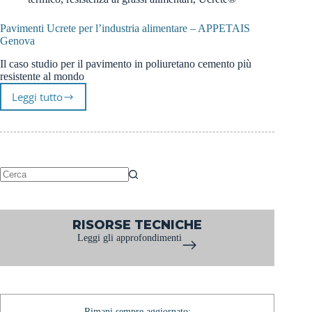
Pavimenti Ucrete per l’industria alimentare – APPETAIS
Genova
Il caso studio per il pavimento in poliuretano cemento più
resistente al mondo
Leggi tutto
Pavimenti
Ucrete
per
l’industria
alimentare
–
APPETAIS
Nessun
Genova
risultato
RISORSE TECNICHE
Leggi gli approfondimenti
Rimani sempre aggiornato: