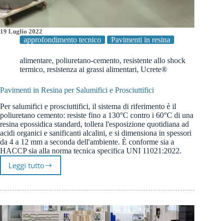
19 Luglio 2022
approfondimento tecnico
Pavimenti in resina
alimentare
,
poliuretano-cemento
,
resistente allo shock
termico
,
resistenza ai grassi alimentari
,
Ucrete®
Pavimenti in Resina per Salumifici e Prosciuttifici
Per salumifici e prosciuttifici, il sistema di riferimento è il
poliuretano cemento: resiste fino a 130°C contro i 60°C di una
resina epossidica standard, tollera l'esposizione quotidiana ad
acidi organici e sanificanti alcalini, e si dimensiona in spessori
da 4 a 12 mm a seconda dell'ambiente. È conforme sia a
HACCP sia alla norma tecnica specifica UNI 11021:2022.
Leggi tutto
Pavimenti
in
Resina
per
Salumifici
e