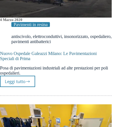
4 Marzo 2020
Pavimenti in resina
antiscivolo
,
elettroconduttivi
,
insonorizzato
,
ospedaliero
,
pavimenti antibatterici
Nuovo Ospedale Galeazzi Milano: Le Pavimentazioni
Speciali di Prima
Posa di pavimentazioni industriali ad alte prestazioni per poli
ospedalieri.
Leggi tutto
Nuovo
Ospedale
Galeazzi
Milano:
Le
Pavimentazioni
Speciali
di