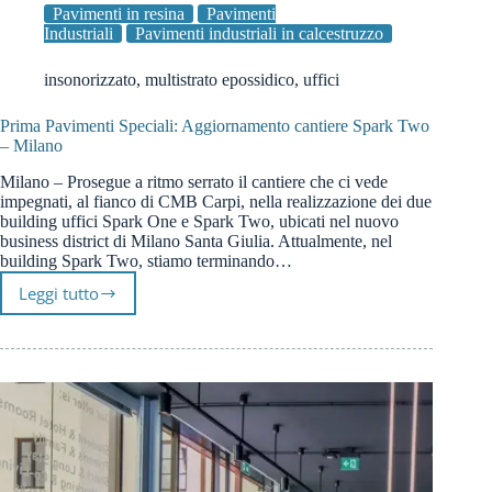
Pavimenti in resina
Pavimenti
Industriali
Pavimenti industriali in calcestruzzo
insonorizzato
,
multistrato epossidico
,
uffici
Prima Pavimenti Speciali: Aggiornamento cantiere Spark Two
– Milano
Milano – Prosegue a ritmo serrato il cantiere che ci vede
impegnati, al fianco di CMB Carpi, nella realizzazione dei due
building uffici Spark One e Spark Two, ubicati nel nuovo
business district di Milano Santa Giulia. Attualmente, nel
building Spark Two, stiamo terminando…
Leggi tutto
Prima
Pavimenti
Speciali:
Aggiornamento
cantiere
Spark
Two
–
Milano