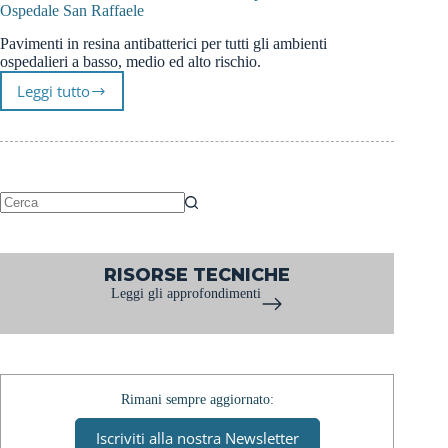
Ospedale San Raffaele
Pavimenti in resina antibatterici per tutti gli ambienti
ospedalieri a basso, medio ed alto rischio.
Leggi tutto
Prima
Pavimenti:
realizzazione
nuovo
reparto
IRCCS
Ospedale
Nessun
San
risultato
Raffaele
RISORSE TECNICHE
Leggi gli approfondimenti
Rimani sempre aggiornato:
Iscriviti alla nostra Newsletter