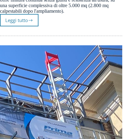
una superficie complessiva di oltre 5.000 mq (2.800 mq
calpestabili dopo l'ampliamento).
Leggi tutto
Pavimento
in
Resina
Autolivellante
per
gli
Uffici
Banca
Sella
Torino