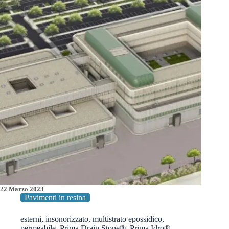
Nuovi
Pavimenti
in
Resina
Comfort
22 Marzo 2023
Pavimenti in resina
esterni
,
insonorizzato
,
multistrato epossidico
,
permeabile
,
Prima Drain Stone®
,
Prima Idro®
,