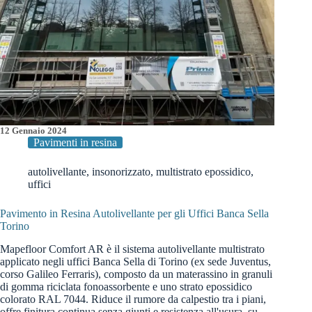
12 Gennaio 2024
Pavimenti in resina
autolivellante
,
insonorizzato
,
multistrato epossidico
,
uffici
Pavimento in Resina Autolivellante per gli Uffici Banca Sella
Torino
Mapefloor Comfort AR è il sistema autolivellante multistrato
applicato negli uffici Banca Sella di Torino (ex sede Juventus,
corso Galileo Ferraris), composto da un materassino in granuli
di gomma riciclata fonoassorbente e uno strato epossidico
colorato RAL 7044. Riduce il rumore da calpestio tra i piani,
offre finitura continua senza giunti e resistenza all'usura, su