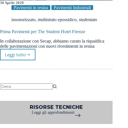
30 Aprile 2020
Pavimenti in resina
Pavimenti Industriali
insonorizzato
,
multistrato epossidico
,
studentato
Prima Pavimenti per The Student Hotel Firenze
In collaborazione con Secap, abbiamo curato la riqualifica
delle pavimentazioni con nuovi rivestimenti in resina
Leggi tutto
Prima
Pavimenti
per
The
Student
Hotel
Firenze
Nessun
risultato
RISORSE TECNICHE
Leggi gli approfondimenti