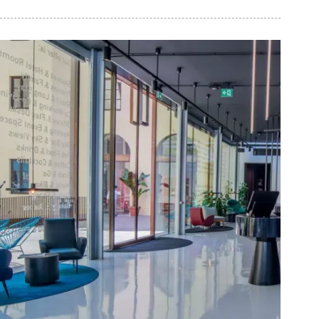
Industriali
Zero
Rumore:
Prima
per
l’ex-
Demanio
Scandicci
FI