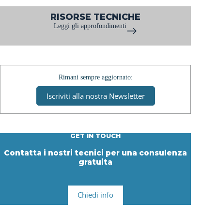
prima
RISORSE TECNICHE
al
Leggi gli approfondimenti
calice
Rimani sempre aggiornato:
Iscriviti alla nostra Newsletter
GET IN TOUCH
Contatta i nostri tecnici per una consulenza
gratuita
Chiedi info