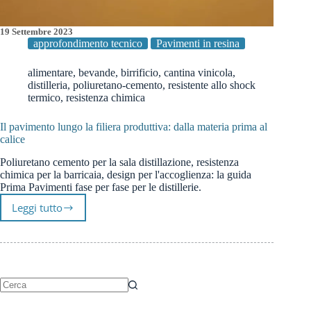
19 Settembre 2023
approfondimento tecnico
Pavimenti in resina
alimentare
,
bevande
,
birrificio
,
cantina vinicola
,
distilleria
,
poliuretano-cemento
,
resistente allo shock
termico
,
resistenza chimica
Il pavimento lungo la filiera produttiva: dalla materia prima al
calice
Poliuretano cemento per la sala distillazione, resistenza
chimica per la barricaia, design per l'accoglienza: la guida
Prima Pavimenti fase per fase per le distillerie.
Leggi tutto
Il
pavimento
lungo
la
filiera
produttiva:
dalla
Nessun
materia
risultato