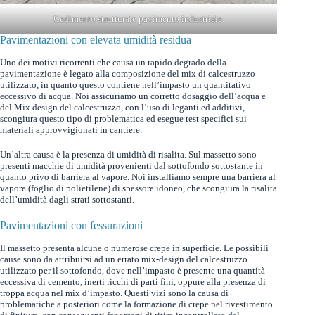
Cedimento strutturale pavimento industriale.
Pavimentazioni con elevata umidità residua
Uno dei motivi ricorrenti che causa un rapido degrado della
pavimentazione è legato alla composizione del mix di calcestruzzo
utilizzato, in quanto questo contiene nell’impasto un quantitativo
eccessivo di acqua. Noi assicuriamo un corretto dosaggio dell’acqua e
del Mix design del calcestruzzo, con l’uso di leganti ed additivi,
scongiura questo tipo di problematica ed esegue test specifici sui
materiali approvvigionati in cantiere.
Un’altra causa è la presenza di umidità di risalita. Sul massetto sono
presenti macchie di umidità provenienti dal sottofondo sottostante in
quanto privo di barriera al vapore. Noi installiamo sempre una barriera al
vapore (foglio di polietilene) di spessore idoneo, che scongiura la risalita
dell’umidità dagli strati sottostanti.
Pavimentazioni con fessurazioni
Il massetto presenta alcune o numerose crepe in superficie. Le possibili
cause sono da attribuirsi ad un errato mix-design del calcestruzzo
utilizzato per il sottofondo, dove nell’impasto è presente una quantità
eccessiva di cemento, inerti ricchi di parti fini, oppure alla presenza di
troppa acqua nel mix d’impasto. Questi vizi sono la causa di
problematiche a posteriori come la formazione di crepe nel rivestimento