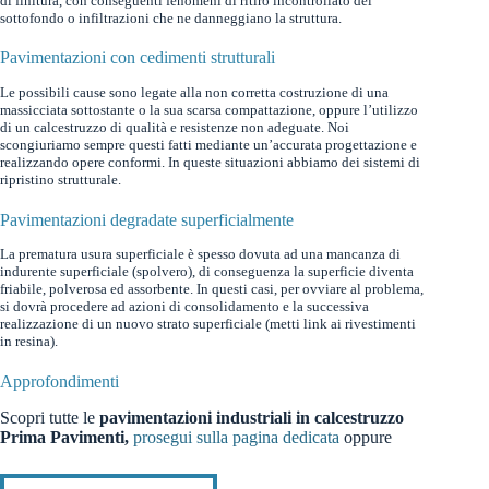
di finitura, con conseguenti fenomeni di ritiro incontrollato del
sottofondo o infiltrazioni che ne danneggiano la struttura.
Pavimentazioni con cedimenti strutturali
Le possibili cause sono legate alla non corretta costruzione di una
massicciata sottostante o la sua scarsa compattazione, oppure l’utilizzo
di un calcestruzzo di qualità e resistenze non adeguate. Noi
scongiuriamo sempre questi fatti mediante un’accurata progettazione e
realizzando opere conformi. In queste situazioni abbiamo dei sistemi di
ripristino strutturale.
Pavimentazioni degradate superficialmente
La prematura usura superficiale è spesso dovuta ad una mancanza di
indurente superficiale (spolvero), di conseguenza la superficie diventa
friabile, polverosa ed assorbente. In questi casi, per ovviare al problema,
si dovrà procedere ad azioni di consolidamento e la successiva
realizzazione di un nuovo strato superficiale (metti link ai rivestimenti
in resina).
Approfondimenti
Scopri tutte le
pavimentazioni industriali in calcestruzzo
Prima Pavimenti,
prosegui sulla pagina dedicata
oppure