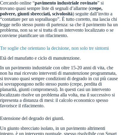
Cercando online “
pavimento industriale rovinato
” si
trovano quasi sempre liste di segnali d’allarme (
crepe,
polvere, giunti sbrecciati, scivolosità
) seguite dall’invito a
“contattare per un sopralluogo”. È tutto corretto, ma lascia chi
legge nello stesso punto di partenza: sa che il pavimento ha un
problema, non sa se si tratta di un intervento localizzato o se
conviene pianificare un rifacimento.
Tre soglie che orientano la decisione, non solo tre sintomi
Età del manufatto e ciclo di manutenzione.
In un pavimento industriale con oltre 15-20 anni di vita, che
non ha mai ricevuto interventi di manutenzione programmata,
si trovano quasi sempre condizioni di degrado in cui più cause
si sovrappongono nello stesso punto (crepe, perdita di
planarità, giunti compromessi). In questi casi un intervento
localizzato risolve un problema alla volta, ma il successivo si
ripresenta a distanza di mesi: il calcolo economico spesso
favorisce il rifacimento.
Estensione del degrado dei giunti.
Un giunto sbrecciato isolato, in un pavimento altrimenti
integro, è un intervento puntuale, spesso risolvibile con Smart