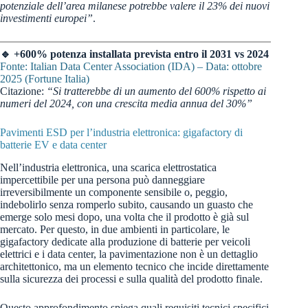
potenziale dell’area milanese potrebbe valere il 23% dei nuovi
investimenti europei”
.
🔹 +600% potenza installata prevista entro il 2031 vs 2024
Fonte: Italian Data Center Association (IDA) – Data: ottobre
2025 (Fortune Italia)
Citazione:
“Si tratterebbe di un aumento del 600% rispetto ai
numeri del 2024, con una crescita media annua del 30%”
Pavimenti ESD per l’industria elettronica: gigafactory di
batterie EV e data center
Nell’industria elettronica, una scarica elettrostatica
impercettibile per una persona può danneggiare
irreversibilmente un componente sensibile o, peggio,
indebolirlo senza romperlo subito, causando un guasto che
emerge solo mesi dopo, una volta che il prodotto è già sul
mercato. Per questo, in due ambienti in particolare, le
gigafactory dedicate alla produzione di batterie per veicoli
elettrici e i data center, la pavimentazione non è un dettaglio
architettonico, ma un elemento tecnico che incide direttamente
sulla sicurezza dei processi e sulla qualità del prodotto finale.
Questo approfondimento spiega quali requisiti tecnici specifici