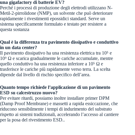
una gigafactory di batterie EV?
Perché i processi di produzione degli elettrodi utilizzano N-
Metil-2-pirrolidone (NMP), un solvente che può deteriorare
rapidamente i rivestimenti epossidici standard. Serve un
sistema specificamente formulato e testato per resistere a
questa sostanza
Qual è la differenza tra pavimento dissipativo e conduttivo
in un data center?
Il pavimento dissipativo ha una resistenza elettrica tra 10⁵ e
10⁹ Ω e scarica gradualmente le cariche accumulate, mentre
quello conduttivo ha una resistenza inferiore a 10⁵ Ω e
trasferisce le cariche più rapidamente verso terra. La scelta
dipende dal livello di rischio specifico dell’area.
Quanto tempo richiede l’applicazione di un pavimento
ESD su calcestruzzo nuovo?
Per evitare ritardi, possiamo inoltre installare primer DPM
(Damp Proof Membrane) e massetti a rapida essiccazione, che
riducono sensibilmente i tempi di indurimento del substrato
rispetto ai sistemi tradizionali, accelerando l’accesso al cantiere
per la posa del rivestimento ESD..