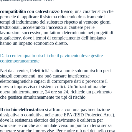
compatibilità con calcestruzzo fresco
, una caratteristica che
permette di applicare il sistema riducendo drasticamente i
tempi di indurimento del substrato rispetto ai ventotto giorni
tradizionali, accelerando l’accesso al cantiere per le
lavorazioni successive, un fattore determinante nei progetti di
gigafactory, dove i tempi di completamento dell’impianto
hanno un impatto economico diretto.
Data center: quattro rischi che il pavimento deve gestire
contemporaneamente
Nei data center, l’elettricità statica non è solo un rischio per i
singoli componenti, ma può causare interferenze
elettromagnetiche capaci di corrompere dati o provocare il
riavvio improvviso di sistemi critici. Un’infrastruttura che
opera ininterrottamente, 24 ore su 24, richiede un pavimento
che gestisca simultaneamente tre tipi di rischio.
Il rischio elettrostatico
si affronta con una pavimentazione
dissipativa o conduttiva nelle aree EPA (ESD Protected Area),
dove la resistenza elettrica del pavimento è calibrata per
scaricare le cariche accumulate verso un punto di terra senza
generare scariche improvvise. Per capire più nel dettaglio cosa