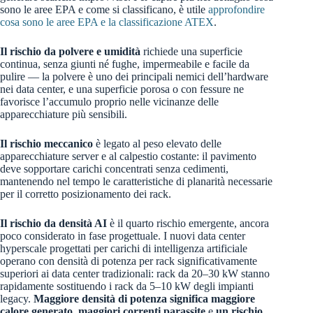
sono le aree EPA e come si classificano, è utile
approfondire
cosa sono le aree EPA e la classificazione ATEX
.
Il rischio da polvere e umidità
richiede una superficie
continua, senza giunti né fughe, impermeabile e facile da
pulire — la polvere è uno dei principali nemici dell’hardware
nei data center, e una superficie porosa o con fessure ne
favorisce l’accumulo proprio nelle vicinanze delle
apparecchiature più sensibili.
Il rischio meccanico
è legato al peso elevato delle
apparecchiature server e al calpestio costante: il pavimento
deve sopportare carichi concentrati senza cedimenti,
mantenendo nel tempo le caratteristiche di planarità necessarie
per il corretto posizionamento dei rack.
Il rischio da densità AI
è il quarto rischio emergente, ancora
poco considerato in fase progettuale. I nuovi data center
hyperscale progettati per carichi di intelligenza artificiale
operano con densità di potenza per rack significativamente
superiori ai data center tradizionali: rack da 20–30 kW stanno
rapidamente sostituendo i rack da 5–10 kW degli impianti
legacy.
Maggiore densità di potenza significa
maggiore
calore generato
,
maggiori correnti parassite
e
un rischio