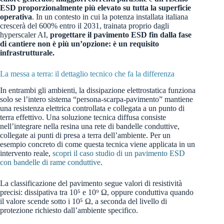
ESD proporzionalmente più elevato su tutta la superficie
operativa
. In un contesto in cui la potenza installata italiana
crescerà del 600% entro il 2031, trainata proprio dagli
hyperscaler AI,
progettare il pavimento ESD fin dalla fase
di cantiere non è più un’opzione: è un requisito
infrastrutturale.
La messa a terra: il dettaglio tecnico che fa la differenza
In entrambi gli ambienti, la dissipazione elettrostatica funziona
solo se l’intero sistema “persona-scarpa-pavimento” mantiene
una resistenza elettrica controllata e collegata a un punto di
terra effettivo. Una soluzione tecnica diffusa consiste
nell’integrare nella resina una rete di bandelle conduttive,
collegate ai punti di presa a terra dell’ambiente. Per un
esempio concreto di come questa tecnica viene applicata in un
intervento reale,
scopri il caso studio di un pavimento ESD
con bandelle di rame conduttive
.
La classificazione del pavimento segue valori di resistività
precisi: dissipativa tra 10⁵ e 10⁹ Ω, oppure conduttiva quando
il valore scende sotto i 10⁵ Ω, a seconda del livello di
protezione richiesto dall’ambiente specifico.