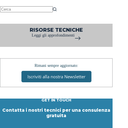
pavimenti
in
resina
Nessun
risultato
RISORSE TECNICHE
Leggi gli approfondimenti
Rimani sempre aggiornato:
Iscriviti alla nostra Newsletter
GET IN TOUCH
Contatta i nostri tecnici per una consulenza
gratuita