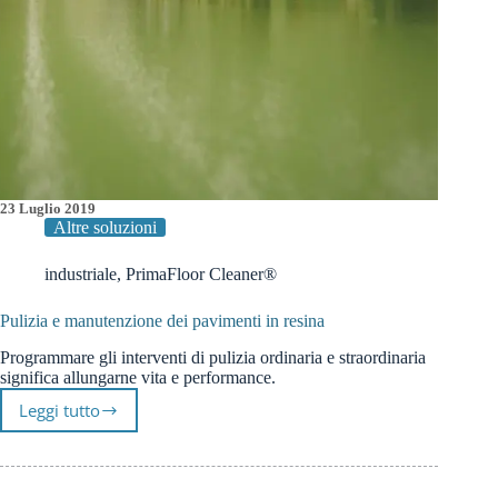
23 Luglio 2019
Altre soluzioni
industriale
,
PrimaFloor Cleaner®
Pulizia e manutenzione dei pavimenti in resina
Programmare gli interventi di pulizia ordinaria e straordinaria
significa allungarne vita e performance.
Leggi tutto
Pulizia
e
manutenzione
dei