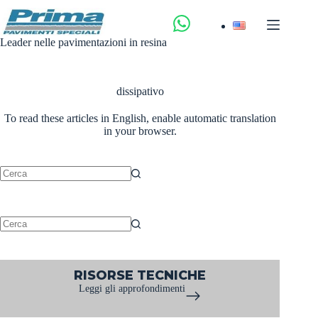
Salta
al
contenuto
Leader nelle pavimentazioni in resina
dissipativo
To read these articles in English, enable automatic translation
in your browser.
Nessun
risultato
Nessun
risultato
RISORSE TECNICHE
Leggi gli approfondimenti