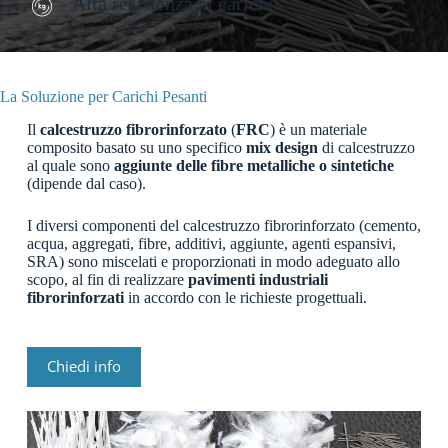
Alta resistenza ai carichi
La Soluzione per Carichi Pesanti
Il
calcestruzzo fibrorinforzato
(
FRC
) è un materiale
composito basato su uno specifico
mix design
di calcestruzzo
al quale sono
aggiunte delle fibre metalliche o sintetiche
(dipende dal caso).
I diversi componenti del calcestruzzo fibrorinforzato (cemento,
acqua, aggregati, fibre, additivi, aggiunte, agenti espansivi,
SRA) sono miscelati e proporzionati in modo adeguato allo
scopo, al fin di realizzare
pavimenti industriali
fibrorinforzati
in accordo con le richieste progettuali.
Chiedi info