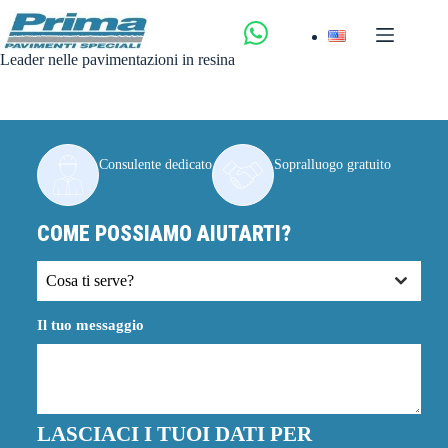
Salta
al
contenuto
Leader nelle pavimentazioni in resina
Consulente dedicato
Sopralluogo gratuito
COME POSSIAMO AIUTARTI?
Cosa ti serve?
Il tuo messaggio
LASCIACI I TUOI DATI PER