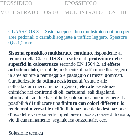
EPOSSIDICO
EPOSSIDICO
MULTISTRATO – OS 08
MULTISTRATO – OS 11B
CLASSE
OS 8
– Sistema epossidico multistrato continuo per
aree pedonali o carrabili soggette a traffico leggero. Spessore
0,8 -1,2 mm.
Sistema epossidico multistrato
,
continuo
, rispondente ai
requisiti della Classe
OS 8
e ai sistemi di
protezione delle
superfici in calcestruzzo
secondo EN 1504-2, ad
effetto
antisdrucciolo
, carrabile, resistente al traffico medio-leggero
in aree adibite a parcheggio e passaggio di mezzi gommati.
Caratterizzato da
ottima resistenza
all’usura e alle
sollecitazioni meccaniche in genere,
elevate resistenze
chimiche nei confronti di oli, carburanti, sali disgelanti,
lubrificanti, acidi e basi diluite, soluzioni saline in genere. La
possibilità di utilizzare una
finitura con colori differenti
lo
rende
molto versatile
nell’individuazione della destinazione
d’uso delle varie superfici quali aree di sosta, corsie di transito,
vie di camminamento, segnaletica orizzontale, ecc.
Soluzione tecnica