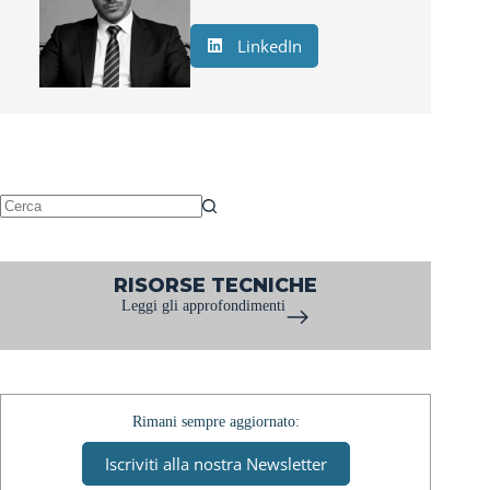
LinkedIn
Nessun
risultato
RISORSE TECNICHE
Leggi gli approfondimenti
Rimani sempre aggiornato:
Iscriviti alla nostra Newsletter