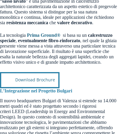
“
sasso lavato
” è una pavimentazione in calcestruzzo
architettonico caratterizzata da un aspetto estetico di pregevole
fattura. Questo sistema si distingue per la sua natura
monolitica e continua, ideale per applicazioni che richiedono
sia
resistenza meccanica
che
valore decorativo
.
La tecnologia
Prima Ground®
si basa su un
calcestruzzo
speciale
,
eventualmente fibro-rinforzato
, nel quale la ghiaia
presente viene messa a vista attraverso una particolare tecnica
di lavorazione superficiale. Il risultato è una superficie che
esalta la naturale bellezza degli aggregati lapidei, creando un
effetto visivo unico e di grande impatto architettonico.
Download Brochure
L’Integrazione nel Progetto Bulgari
Il nuovo headquarters Bulgari di Valenza si estende su 14.000
metri quadri
ed è stato progettato secondo i rigorosi
criteri LEED (Leadership in Energy and Environmental
Design). In questo contesto di sostenibilità ambientale e
innovazione tecnologica, le pavimentazioni che abbiamo
realizzato per gli esterni si integrano perfettamente, offrendo
una soluzione che rispetta l’ambiente senza compromettere le