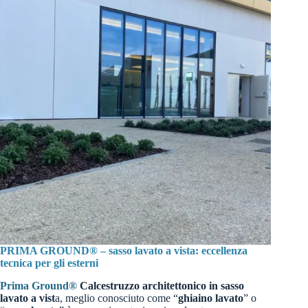
PRIMA GROUND® – sasso lavato a vista: eccellenza
tecnica per gli esterni
Prima Ground®
Calcestruzzo architettonico in sasso
lavato a vist
a, meglio conosciuto come “
ghiaino lavato
” o