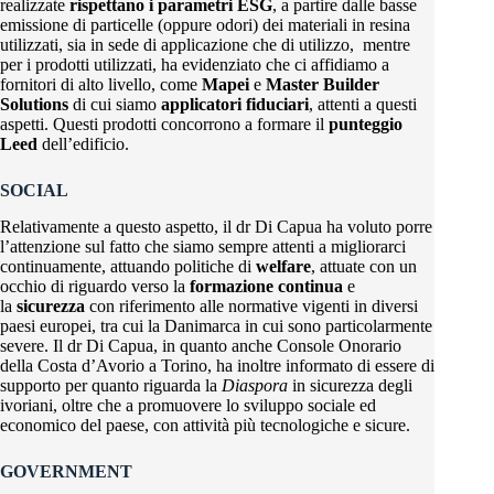
realizzate
rispettano i parametri ESG
, a partire dalle basse
emissione di particelle (oppure odori) dei materiali in resina
utilizzati, sia in sede di applicazione che di utilizzo, mentre
per i prodotti utilizzati, ha evidenziato che ci affidiamo a
fornitori di alto livello, come
Mapei
e
Master Builder
Solutions
di cui siamo
applicatori fiduciari
, attenti a questi
aspetti. Questi prodotti concorrono a formare il
punteggio
Leed
dell’edificio.
SOCIAL
Relativamente a questo aspetto, il dr Di Capua ha voluto porre
l’attenzione sul fatto che siamo sempre attenti a migliorarci
continuamente, attuando politiche di
welfare
, attuate con un
occhio di riguardo verso la
formazione continua
e
la
sicurezza
con riferimento alle normative vigenti in diversi
paesi europei, tra cui la Danimarca in cui sono particolarmente
severe. Il dr Di Capua, in quanto anche Console Onorario
della Costa d’Avorio a Torino, ha inoltre informato di essere di
supporto per quanto riguarda la
Diaspora
in sicurezza degli
ivoriani, oltre che a promuovere lo sviluppo sociale ed
economico del paese, con attività più tecnologiche e sicure.
GOVERNMENT